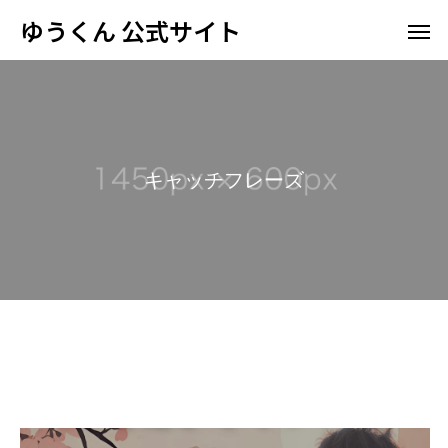
ゆうくん 公式サイト
キ
ャ
ッ
チ
フ
レ
ー
ズ
ゆる舞神楽